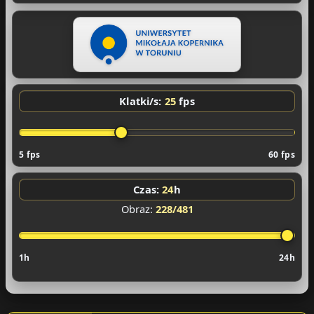
Klatki/s:
25
fps
5 fps
60 fps
Czas:
24
h
Obraz:
233/481
1h
24h